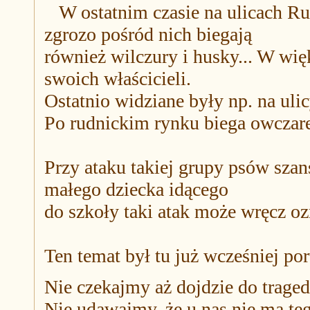
W ostatnim czasie na ulicach Ru
zgrozo pośród nich biegają
również wilczury i husky... W wię
swoich właścicieli.
Ostatnio widziane były np. na ulic
Po rudnickim rynku biega owczare
Przy ataku takiej grupy psów sza
małego dziecka idącego
do szkoły taki atak może wręcz o
Ten temat był tu już wcześniej po
Nie czekajmy aż dojdzie do traged
Nie udawajmy, że u nas nie ma te