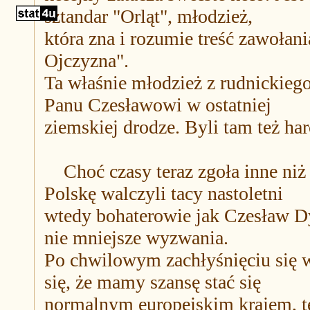
sztandar "Orląt", młodzież,
która zna i rozumie treść zawołan
Ojczyzna".
Ta właśnie młodzież z rudnickieg
Panu Czesławowi w ostatniej
ziemskiej drodze. Byli tam też ha
Choć czasy teraz zgoła inne niż 
Polskę walczyli tacy nastoletni
wtedy bohaterowie jak Czesław Dyj
nie mniejsze wyzwania.
Po chwilowym zachłyśnięciu się 
się, że mamy szansę stać się
normalnym europejskim krajem, te