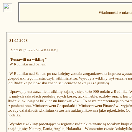
Wiadomości z miasta
31.05.2003
Z prasy.
[Dziennik Polski 30.05.2003]
"
Postawili na wiklinę
"
W Rudniku nad Sanem
W Rudniku nad Sanem po raz kolejny została zorganizowana impreza wyst
gospodarki tego miasta, czyli wikliniarstwu. Wyroby z wikliny wytwarzane na
od Rudnika po Łowisko znane są i cenione w kraju i za granicą.
Uprawą i przetwarzaniem wikliny zajmuje się około 900 rodzin z Rudnika. Wi
w małych zakładach produkujących kosze, tacki, meble, ozdoby oraz w hurto
Rudnik" skupiająca kilkunastu hurtowników. - To nasza reprezentacja do ro
z posłami oraz Ministerstwem Gospodarki i Ministerstwem Finansów - wyjaś
to, aby działalność wikliniarska została zaklasyfikowana jako rękodzieło. Od
podatki.
Wyroby z wikliny powstające w regionie rudnickim znane są w całym kraju 
znajdują się: Niemcy, Dania, Anglia, Holandia. - W ostatnim czasie "zdobyli