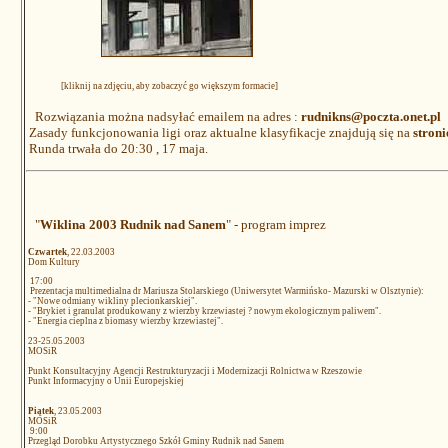
[kliknij na zdjęciu, aby zobaczyć go większym formacie]
Rozwiązania można nadsyłać emailem na adres :
rudnikns@poczta.onet.pl
Zasady funkcjonowania ligi oraz aktualne klasyfikacje znajdują się na
stroni
Runda trwała do 20:30 , 17 maja.
"
Wiklina 2003 Rudnik nad Sanem
" - program imprez
Czwartek
, 22.03.2003
Dom Kultury
17:00
Prezentacja multimedialna dr Mariusza Stolarskiego (Uniwersytet Warmińsko- Mazurski w Olsztynie):
- "Nowe odmiany wikliny plecionkarskiej".
- "Brykiet i granulat produkowany z wierzby krzewiastej ? nowym ekologicznym paliwem".
- "Energia cieplna z biomasy wierzby krzewiastej".
23-25.05.2003
MOSiR
Punkt Konsultacyjny Agencji Restrukturyzacji i Modernizacji Rolnictwa w Rzeszowie
Punkt Informacyjny o Unii Europejskiej
Piątek
, 23.05.2003
MOSiR
9:00
Przegląd Dorobku Artystycznego Szkół Gminy Rudnik nad Sanem