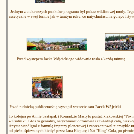
Jednym z ciekawszych punktów programu był pokaz wiklinowej mody. Tegoro
ascetyczne w swej formie jak w tamtym roku, co natychmiast, na gorąco i ż
Przed występem Jacka Wójcickiego widownia rosła z każdą minutą.
Przed rudnicką publicznością wystąpił wreszcie sam
Jacek Wójcicki
.
To kolejna po Annie Szałapak i Konradzie Mastyło postać krakowskiej "Piwn
w Rudniku. Głos to genialny, natychmiast oczarował i zawładnął całą, niezw
Artysta współgrał z formułą imprezy plenerowej i zaprezentował niezwykle u
od pieśni śpiewanych kiedyś przez Jana Kiepurę i Nat "King" Cola, po piwni