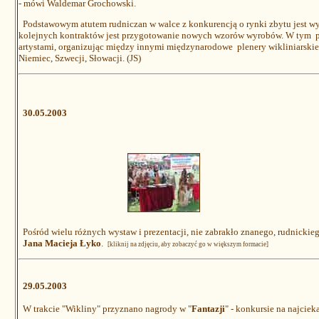
- mówi Waldemar Grochowski.
Podstawowym atutem rudniczan w walce z konkurencją o rynki zbytu jest w
kolejnych kontraktów jest przygotowanie nowych wzorów wyrobów. W tym p
artystami, organizując między innymi międzynarodowe plenery wikliniarskie. W
Niemiec, Szwecji, Słowacji. (JS)
30.05.2003
Pośród wielu różnych wystaw i prezentacji, nie zabrakło znanego, rudnickieg
Jana Macieja Łyko
.
[kliknij na zdjęciu, aby zobaczyć go w większym formacie]
29.05.2003
W trakcie "Wikliny" przyznano nagrody w "
Fantazji
" - konkursie na najcie