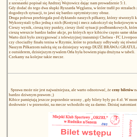
z szesnastki popisał się Andrzej Wojtowicz dając nam prowadzenie 5:1.
Gdy dodać do tego dwa słupki Ryszarda Węglarza, w które trafił po strzałach 
dogodnych sytuacji, to jawi się bardzo optymistyczny obraz.
Druga połowa przebiegała pod dyktando naszych piłkarzy, którzy stworzyli k
Wykorzystali tylko jedną z nich (Kostyra) i mecz zakończył się hokejowym w
Cieszy wynik, cieszą trzy punkty, cieszy ilość sytuacji podbramkowych, które
cieszą wreszcie bardzo ładne akcje, po których ręce kibiców często same skład
Warto dziś było zrezygnować z telewizyjnej transmisji Chelsea - FC Liverpoo
czy chociażby finału tenisa w Rzymie, które to przekazy odbywały się równo
Naszym Piłkarzom należą się za dzisiejszy występ DUŻE BRAWA i GRATULAC
z outsiderem, dzisiejszym rywalem Orła była bowiem piąta drużyna w tabeli.
Czekamy na kolejne takie mecze.
Sprawa może nie jest najważniejsza, ale warto odnotować, że
ceny biletów
na
bardzo dziwnym prawom ;)
Kibice pamiętają jeszcze poprzednie sezony , gdy bilety były po 4 zł. W mom
dosłownie i w przenośni, na mecze wchodziło się za darmo. Dzisiaj natomiast 