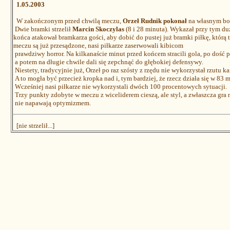
1.05.2003
W zakończonym przed chwilą meczu,
Orzeł Rudnik pokonał
na własnym bo
Dwie bramki strzelił
Marcin Skoczylas
(8 i 28 minuta). Wykazał przy tym d
końca atakował bramkarza gości, aby dobić do pustej już bramki piłkę, którą 
meczu są już przesądzone, nasi piłkarze zaserwowali kibicom
prawdziwy horror. Na kilkanaście minut przed końcem stracili gola, po dość 
a potem na długie chwile dali się zepchnąć do głębokiej defensywy.
Niestety, tradycyjnie już, Orzeł po raz szósty z rzędu nie wykorzystał rzutu ka
A to mogła być przecież kropka nad i, tym bardziej, że rzecz działa się w 83 
Wcześniej nasi piłkarze nie wykorzystali dwóch 100 procentowych sytuacji.
Trzy punkty zdobyte w meczu z wiceliderem cieszą, ale styl, a zwłaszcza gra 
nie napawają optymizmem.
[nie strzelił...]