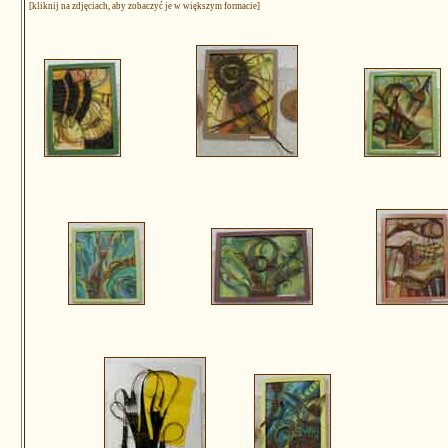
[kliknij na zdjęciach, aby zobaczyć je w większym formacie]