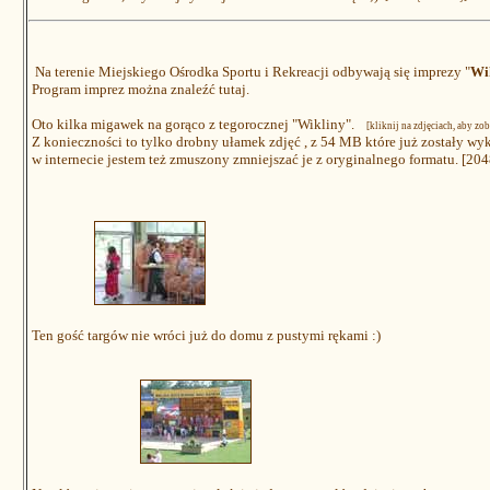
Na terenie Miejskiego Ośrodka Sportu i Rekreacji odbywają się imprezy "
Wi
Program imprez można znaleźć
tutaj
.
Oto kilka migawek na gorąco z tegorocznej "Wikliny".
[kliknij na zdjęciach, aby zo
Z konieczności to tylko drobny ułamek zdjęć , z 54 MB które już zostały wyk
w internecie jestem też zmuszony zmniejszać je z oryginalnego formatu. [20
Ten gość targów nie wróci już do domu z pustymi rękami :)