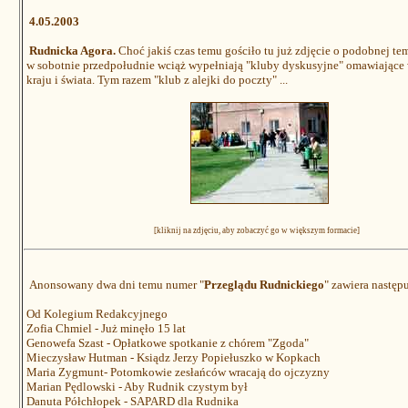
4.05.2003
Rudnicka Agora.
Choć jakiś czas temu gościło tu już zdjęcie o podobnej tem
w sobotnie przedpołudnie wciąż wypełniają "kluby dyskusyjne" omawiające w
kraju i świata. Tym razem "klub z alejki do poczty" ...
[kliknij na zdjęciu, aby zobaczyć go w większym formacie]
Anonsowany dwa dni temu numer "
Przeglądu Rudnickiego
" zawiera następu
Od Kolegium Redakcyjnego
Zofia Chmiel - Już minęło 15 lat
Genowefa Szast - Opłatkowe spotkanie z chórem "Zgoda"
Mieczysław Hutman - Ksiądz Jerzy Popiełuszko w Kopkach
Maria Zygmunt- Potomkowie zesłańców wracają do ojczyzny
Marian Pędlowski - Aby Rudnik czystym był
Danuta Półchłopek - SAPARD dla Rudnika