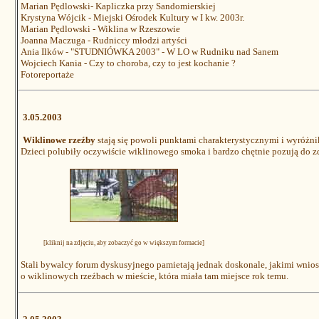
Marian Pędlowski- Kapliczka przy Sandomierskiej
Krystyna Wójcik - Miejski Ośrodek Kultury w I kw. 2003r.
Marian Pędlowski - Wiklina w Rzeszowie
Joanna Maczuga - Rudniccy młodzi artyści
Ania Ilków - "STUDNIÓWKA 2003" - W LO w Rudniku nad Sanem
Wojciech Kania - Czy to choroba, czy to jest kochanie ?
Fotoreportaże
3.05.2003
Wiklinowe rzeźby
stają się powoli punktami charakterystycznymi i wyróżni
Dzieci polubiły oczywiście wiklinowego smoka i bardzo chętnie pozują do z
[kliknij na zdjęciu, aby zobaczyć go w większym formacie]
Stali bywalcy forum dyskusyjnego pamietają jednak doskonale, jakimi wnios
o wiklinowych rzeźbach w mieście, która miała tam miejsce rok temu.