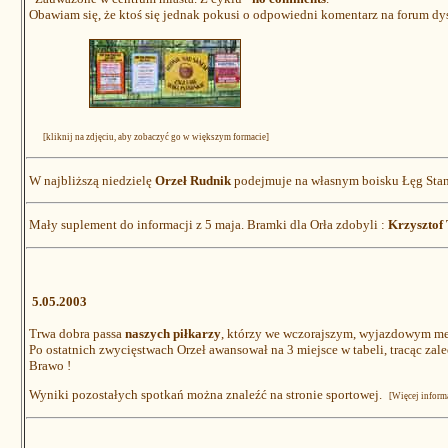
Obawiam się, że ktoś się jednak pokusi o odpowiedni komentarz na forum d
[kliknij na zdjęciu, aby zobaczyć go w większym formacie]
W najbliższą niedzielę
Orzeł Rudnik
podejmuje na własnym boisku Łęg Stan
Mały suplement do informacji z 5 maja. Bramki dla Orła zdobyli :
Krzysztof 
5.05.2003
Trwa dobra passa
naszych piłkarzy
, którzy we wczorajszym, wyjazdowym mec
Po ostatnich zwycięstwach Orzeł awansował na 3 miejsce w tabeli, tracąc zale
Brawo !
Wyniki pozostałych spotkań można znaleźć na stronie sportowej.
[Więcej informa