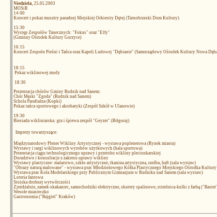
Niedziela
, 25.05.2003
MOSiR
14:00
Koncert i pokaz musztry paradnej Miejskiej Orkiestry Dętej (Tarnobrzeski Dom Kultury)
15:30
Występ Zespołów Tanecznych: "Fokus" oraz "Elfy"
(Gminny Ośrodek Kultury Gorzyce)
16:15
Koncert Zespołu Pieśni i Tańca oraz Kapeli Ludowej "Dębianie" (Samorządowy Ośrodek Kultury Nowa Dęb
18:15
Pokaz wiklinowej mody
18:30
Prezentacja chórów Gminy Rudnik nad Sanem:
Chór Męski "Zgoda" (Rudnik nad Sanem)
Schola Parafialna (Kopki)
Pokaz tańca sportowego i akrobatyki (Zespół Szkół w Ulanowie)
19:30
Biesiada wikliniarska: gra i śpiewa zespół "Geyzer" (Biłgoraj)
Imprezy towarzyszące:
Międzynarodowy Plener Wikliny Artystycznej - wystawa poplenerowa (Rynek miasta)
Wystawy i targi wiklinowych wyrobów użytkowych (hala sportowa)
Prezentacja ciągu technologicznego uprawy i przerobu wikliny plecionkarskiej
Doradztwo i konsultacje z zakresu uprawy wikliny
Wystawy plastyczne: malarstwo, szkło artystyczne, tkanina artystyczna, rzeźba, haft (sala wystaw)
"Obrazy naturą malowane" - wystawa prac Młodzieżowego Kółka Plastycznego Miejskiego Ośrodka Kultur
Wystawa prac Koła Modelarskiego przy Publicznym Gimnazjum w Rudniku nad Sanem (sala wystaw)
Loteria fantowa
Stoiska drobnej wytwórczości
Zjeżdżalnie, zamek-skakaniec, samochodziki elektryczne, skutery spalinowe, strzelnica-kulki z farbą ("Bastet
Wesołe miasteczko
Gastronomia ("Bajgiel" Kraków)