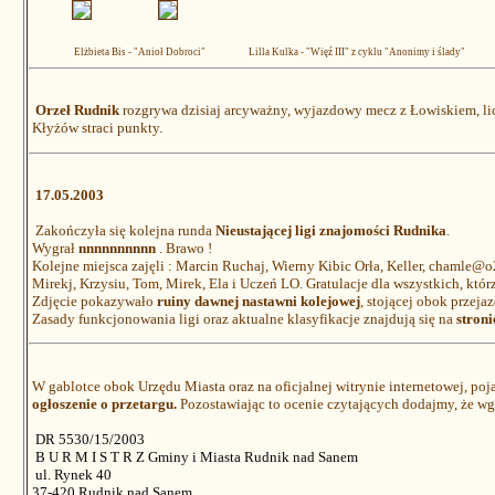
Elżbieta Bis - "Anioł Dobroci"
Lilla Kulka - "Więź III" z cyklu "Anonimy i ślady"
Orzeł Rudnik
rozgrywa dzisiaj arcyważny, wyjazdowy mecz z Łowiskiem, lic
Kłyżów straci punkty.
17.05.2003
Zakończyła się kolejna runda
Nieustającej ligi znajomości Rudnika
.
Wygrał
nnnnnnnnnn
. Brawo !
Kolejne miejsca zajęli : Marcin Ruchaj, Wierny Kibic Orła, Keller,
chamle@o2
Mirekj, Krzysiu, Tom, Mirek, Ela i Uczeń LO. Gratulacje dla wszystkich, któr
Zdjęcie pokazywało
ruiny dawnej nastawni kolejowej
, stojącej obok przeja
Zasady funkcjonowania ligi oraz aktualne klasyfikacje znajdują się na
stroni
W gablotce obok Urzędu Miasta oraz na oficjalnej witrynie internetowej, pojaw
ogłoszenie o przetargu.
Pozostawiając to ocenie czytających dodajmy, że wg
DR 5530/15/2003
B U R M I S T R Z Gminy i Miasta Rudnik nad Sanem
ul. Rynek 40
37-420 Rudnik nad Sanem