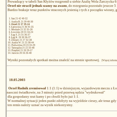
Prowadzący w tabeli San Kłyżów rozgromił u siebie Azalię Wola Zarczycka 6
Orzeł nie stracił jednak szansy na awans
, do rozegrania pozostało jeszcze 5
Bardzo brakuje teraz punktów straconych jesienią i tych z początku wiosny, 
1. San 21 42 49-32
2. Azalia B. 21 39 40-30
3. Orzeł 21 37 39-24
4. Łętownia 21 36 41-35
5. Moskale 21 32 35-26
6. Łowisko 20 31 34-24
7. Łęg S. 21 31 36-37
8. Łęg K. 20 30 36-37
9. Ździary 21 27 32-38
10. Azalia W. 21 25 38-44
11. Podwolina 19 23 33-29
12. Tarnogóra 21 22 33-48
13. Przędzel 21 20 29-57
14. Jarocin 20 16 26-48
Wyniki pozostałych spotkań można znaleźć na stronie sportowej.
[Więcej informa
18.05.2003
Orzeł Rudnik zremisował
1:1 (1:1) w dzisiejszym, wyjazdowym meczu z Łowi
naoczni świadkowie, na 3 minuty przed przerwą sędzia "wydrukował"
dla gospodarzy rzut karny i po chwili było już 1:1.
W normalnej sytuacji jeden punkt zdobyty na wyjeździe cieszy, ale teraz gdy s
ten remis należy uznać za wynik niekorzystny.