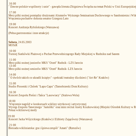
16:00
" Dawne polskie wspólnoty i unie" - gawęda literata Zbigniewa Święcha na temat Polski w Unii Europejskie
17:00
Mecz piłki nożnej pomiędzy drużynami Alumnów Wyższego Seminarium Duchownego w Sandomierzu i Wikl
Wręczenia pucharów dokona senator Grzegorz Lato
19:00
Koncert Andrzeja Rybińskiego (Warszawa)
(Pełna gastronomia i inne atrakcje)
Sobota
, 24.05.2003
MOSiR
10:00
Turniej Siatkówki Plażowej o Puchar Przewodniczącego Rady Miejskiej w Rudniku nad Sanem
11:00
Mecz piłki nożnej juniorów MKS "Orzeł" Rudnik - LZS Jarocin
13:00
Mecz piłki nożnej seniorów MKS "Orzeł" Rudnik- LZS Jarocin
14:00
" O dwóch takich co ukradli księżyc"- spektakl teatralny dla dzieci ("Art-Re" Kraków)
15:00
Studio Piosenki i Chórek "Łapu-Capu" (Tarnobrzeski Dom Kultury)
16:30
Koncert Zespołu Pieśni i Tańca "Lasowiacy" (Stalowa Wola)
18:00
Wręczenie nagród w konkursach wikliny użytkowej i artystycznej
Występ Zespołu Tanecznego "Jaskółki" oraz mini recital Anety Kiszkowskiej (Miejski Ośrodek Kultury w 
Pokaz wiklinowej mody
19:00
Koncert Jacka Wójcickiego (Kraków) i Elżbiety Zającówny (Warszawa)
21:00
Biesiada wikliniarska: gra i śpiewa zespół "Amati" (Rzeszów)