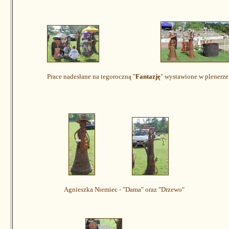
Prace nadesłane na tegoroczną "
Fantazję
" wystawione w plenerze
Agnieszka Niemiec - "Dama" oraz "Drzewo"