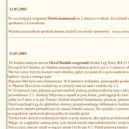
12.05.2003
Po wczorajszej wygranej
Orzeł awansował
na 2 miejsce w tabeli. Za tydzień
spotkanie z Łowiskiem.
Wyniki pozostałych spotkań można znaleźć na stronie sportowej.
[Więcej informa
11.05.2003
Po bardzo ładnym meczu
Orzeł Rudnik rozgromił
dzisiaj Łęg Stany
6:1
(5:1
Początek był fatalny, po błędzie naszego bramkarza goście już w 3 minucie o
Nie bez winy byli tu również nasi obrońcy, gdyż nie pokryli w polu karnym 
kąśliwy strzał z ostrego kąta.
Riposta Orła była natychmiastowa. W 6 minucie dokładne, prostopadłe podani
że Marcin Skoczylas znalazł się w sytuacji sam na sam i zrobiło się 1:1.
W 10 minucie nasi piłkarze przeprowadzili piękną, podręcznikową wręcz akcj
prowadzenie 2:1. Andrzej Wojtowicz wpadł w pole karne, podciągnął do lini
piłkę na 9 metr, a tu już Tomasz Dudzik dopełnił formalności płaskim, plaso
Orzeł zepchnął Łęg do głębokiej obrony, przeprowadzając kilkanaście bardzo
nich może śmiało pretendować do miana bramki sezonu. Do wrzutki z narożn
szczupakiem wpakował głową piłkę do bramki gości.
Trzeba było dwóch ewidentnych fauli w polu karnym, aby sędzia podyktował 
Mając na względzie czarną serię, tym razem ciężar odpowiedzialności wziął na
Precyzyjny, mocny strzał w róg po ziemi i było już 4:1. Przed przerwą bardzo