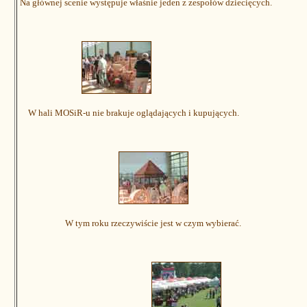
Na głównej scenie występuje właśnie jeden z zespołów dziecięcych.
W hali MOSiR-u nie brakuje oglądających i kupujących.
W tym roku rzeczywiście jest w czym wybierać.