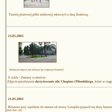
Turniej plażowej piłki siatkowej wkroczył w fazę finałową.
23.05.2003
[kliknij na zdjęciu, aby zobaczyć go większym formacie]
Z cyklu - Zmiany w mieście.
Zdjęcie przedstawia
skrzyżowanie ulic Chopina i Piłsudskiego
, które w cią
21.05.2003
Również przy wjeździe do miasta od strony Leżajska pojawił się duży banne
[Info Tom - thx]